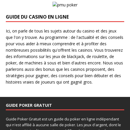
GUIDE DU CASINO EN LIGNE
Ici, on parle de tous les sujets autour du casino et des jeux
que l'on y trouve. Au programme : de l'actualité et des conseils
pour vous aider à mieux comprendre et à profiter des
nombreuses possibilités qu'offrent les casinos. Vous trouverez
des informations sur les jeux de blackjack, de roulette, de
poker, de machines à sous et bien d'autres encore. Nous vous
parlerons aussi des bonus que les casinos proposent, des
stratégies pour gagner, des conseils pour bien débuter et des
histoires vraies de joueurs qui ont gagné gros.
GUIDE POKER GRATUIT
Guide Poker Gratuit est un guide du poker en ligne indépendant
qui n'est affilié à aucune salle de poker. Les jeux d'argent, dont le