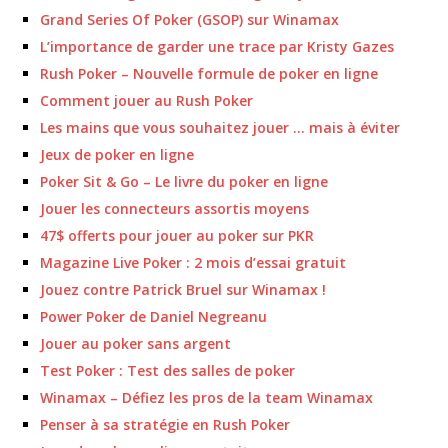
Grand Series Of Poker (GSOP) sur Winamax
L’importance de garder une trace par Kristy Gazes
Rush Poker – Nouvelle formule de poker en ligne
Comment jouer au Rush Poker
Les mains que vous souhaitez jouer … mais à éviter
Jeux de poker en ligne
Poker Sit & Go – Le livre du poker en ligne
Jouer les connecteurs assortis moyens
47$ offerts pour jouer au poker sur PKR
Magazine Live Poker : 2 mois d’essai gratuit
Jouez contre Patrick Bruel sur Winamax !
Power Poker de Daniel Negreanu
Jouer au poker sans argent
Test Poker : Test des salles de poker
Winamax – Défiez les pros de la team Winamax
Penser à sa stratégie en Rush Poker