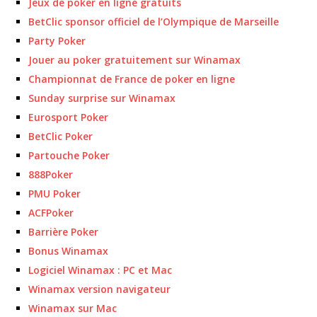
Jeux de poker en ligne gratuits
BetClic sponsor officiel de l’Olympique de Marseille
Party Poker
Jouer au poker gratuitement sur Winamax
Championnat de France de poker en ligne
Sunday surprise sur Winamax
Eurosport Poker
BetClic Poker
Partouche Poker
888Poker
PMU Poker
ACFPoker
Barrière Poker
Bonus Winamax
Logiciel Winamax : PC et Mac
Winamax version navigateur
Winamax sur Mac