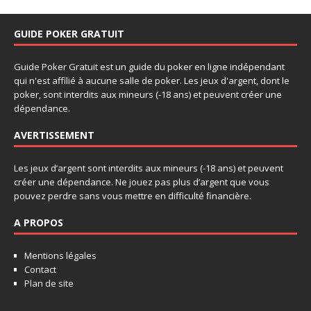
GUIDE POKER GRATUIT
Guide Poker Gratuit est un guide du poker en ligne indépendant
qui n'est affilié à aucune salle de poker. Les jeux d'argent, dont le
poker, sont interdits aux mineurs (-18 ans) et peuvent créer une
dépendance.
AVERTISSEMENT
Les jeux d’argent sont interdits aux mineurs (-18 ans) et peuvent
créer une dépendance. Ne jouez pas plus d’argent que vous
pouvez perdre sans vous mettre en difficulté financière.
A PROPOS
Mentions légales
Contact
Plan de site