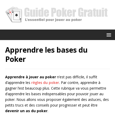
Apprendre les bases du
Poker
Apprendre à jouer au poker
n’est pas difficile, il suffit
d’apprendre les
règles du poker
. Par contre, apprendre à
gagner l’est beaucoup plus. Cette rubrique va vous permettre
d’apprendre les bases indispensables pour pouvoir jouer au
poker. Nous allons vous proposer également des astuces, des
petits trucs et des conseils pour progresser et peut être
devenir un as du poker
.