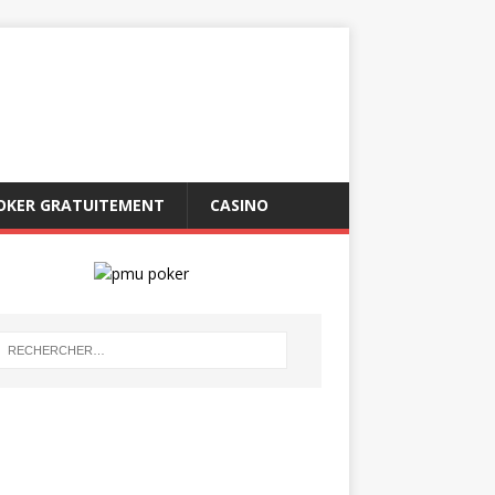
POKER GRATUITEMENT
CASINO