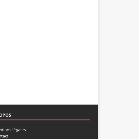
ROPOS
tions légales
tact