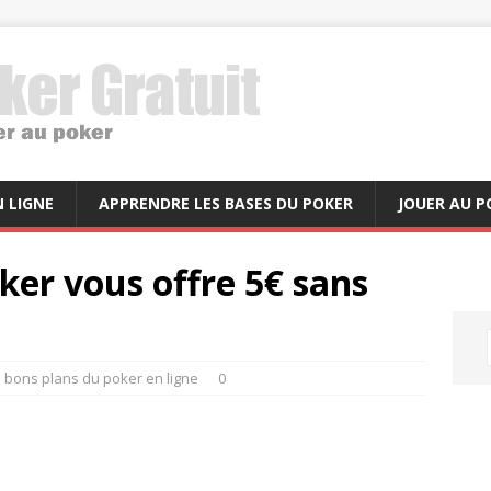
N LIGNE
APPRENDRE LES BASES DU POKER
JOUER AU 
ker vous offre 5€ sans
 bons plans du poker en ligne
0