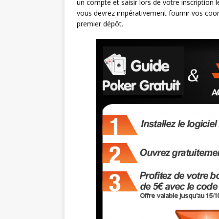
un compte et saisir lors de votre inscription 
vous devrez impérativement fournir vos coor
premier dépôt.