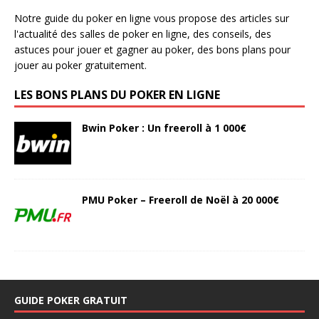
Notre guide du
poker en ligne
vous propose des articles sur
l'actualité des
salles de poker en ligne
, des conseils, des
astuces pour jouer et gagner au poker, des bons plans pour
jouer au poker gratuitement
.
LES BONS PLANS DU POKER EN LIGNE
Bwin Poker : Un freeroll à 1 000€
PMU Poker – Freeroll de Noël à 20 000€
GUIDE POKER GRATUIT