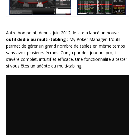
Autre bon point, depuis juin 2012, le site a lancé un nouvel
outil dédié au multi-tabling
: My Poker Manager. L’outil
permet de gérer un grand nombre de tables en même temps
sans avoir plusieurs écrans. Conçu par des joueurs pro, il
s’avère complet, intuitif et efficace. Une fonctionnalité à tester
si vous êtes un adèpte du multi-tabling.