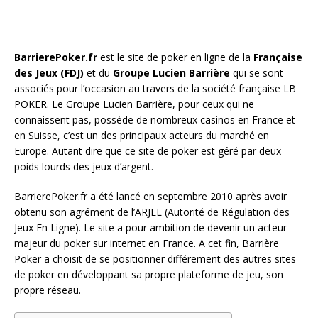
BarrierePoker.fr
est le site de poker en ligne de la
Française
des Jeux (FDJ)
et du
Groupe Lucien Barrière
qui se sont
associés pour l’occasion au travers de la société française LB
POKER. Le Groupe Lucien Barrière, pour ceux qui ne
connaissent pas, possède de nombreux casinos en France et
en Suisse, c’est un des principaux acteurs du marché en
Europe. Autant dire que ce site de poker est géré par deux
poids lourds des jeux d’argent.
BarrierePoker.fr a été lancé en septembre 2010 après avoir
obtenu son agrément de l’ARJEL (Autorité de Régulation des
Jeux En Ligne). Le site a pour ambition de devenir un acteur
majeur du poker sur internet en France. A cet fin, Barrière
Poker a choisit de se positionner différement des autres sites
de poker en développant sa propre plateforme de jeu, son
propre réseau.