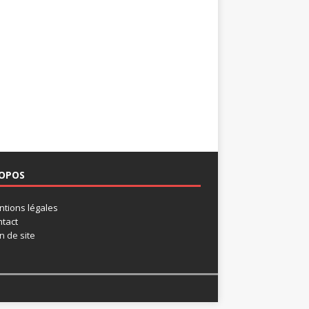
ROPOS
tions légales
tact
n de site