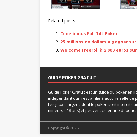
Related posts:
Code bonus Full Tilt Poker
25 millions de dollars à gagner sur 
Welcome Freeroll à 2 000 euros s
GUIDE POKER GRATUIT
Guide Poker Gratuit est un guide du poker en li
indépendant qui n'est affilié à aucune salle de 
Les jeux d'argent, dont le poker, sont interdits 
mineurs (-18 ans) et peuvent créer une dépend
Copyright © 2026