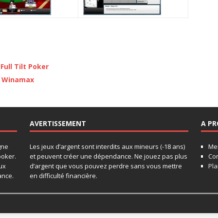
Full Tilt Poker
ur Winamax
AVERTISSEMENT
A P
gne
Les jeux d’argent sont interdits aux mineurs (-18 ans)
Men
poker.
et peuvent créer une dépendance. Ne jouez pas plus
Con
aux
d’argent que vous pouvez perdre sans vous mettre
Pla
ance.
en difficulté financière.