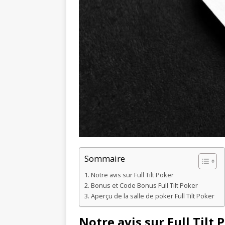
Sommaire
Notre avis sur Full Tilt Poker
Bonus et Code Bonus Full Tilt Poker
Aperçu de la salle de poker Full Tilt Poker
Notre avis sur Full Tilt 