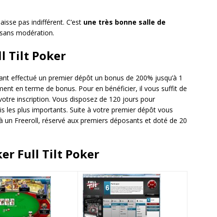
aisse pas indifférent. C’est
une très bonne salle de
r sans modération.
l Tilt Poker
ayant effectué un premier dépôt un bonus de 200% jusqu’à 1
oment en terme de bonus. Pour en bénéficier, il vous suffit de
votre inscription. Vous disposez de 120 jours pour
s les plus importants. Suite à votre premier dépôt vous
 à un Freeroll, réservé aux premiers déposants et doté de 20
er Full Tilt Poker