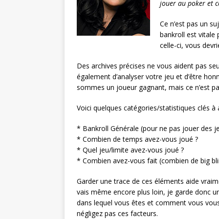
jouer au poker et c
Ce n’est pas un su
bankroll est vitale
celle-ci, vous devr
Des archives précises ne vous aident pas se
également d’analyser votre jeu et d’être h
sommes un joueur gagnant, mais ce n’est pas
Voici quelques catégories/statistiques clés à
* Bankroll Générale (pour ne pas jouer des j
* Combien de temps avez-vous joué ?
* Quel jeu/limite avez-vous joué ?
* Combien avez-vous fait (combien de big bl
Garder une trace de ces éléments aide vraim
vais même encore plus loin, je garde donc un
dans lequel vous êtes et comment vous vous s
négligez pas ces facteurs.