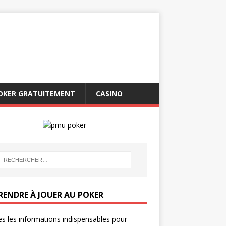
POKER GRATUITEMENT
CASINO
RENDRE À JOUER AU POKER
s les informations indispensables pour