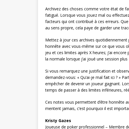
Archivez des choses comme votre état de fat
fatigué. Lorsque vous jouez mal ou effectuez d
facteurs qui ont contribué à ces erreurs. Que
au sens propre, cela paye de garder une trac
Mettez à jour ces archives quotidiennement p
honnête avec vous-même sur ce que vous obs
jeu et ces limites après X heures; j’ai encore
la normale lorsque j’ai joué une session plus 
Si vous remarquez une justification et observ
demandez-vous: « Qu’ai-je mal fait ici ? » Par
empêcher de devenir un joueur gagnant. Lors
temps de passer à des limites inférieures, 
Ces notes vous permettent d’être honnête a
mentent jamais, c’est pourquoi il est importa
Kristy Gazes
Joueuse de poker professionnel – Membre de 