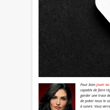
Pour bien
jouer au
capable de faire ré
garder une trace de
de poker nous le c
à suivre. Vous verr