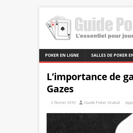
POKER EN LIGNE
SALLES DE POKER E
L’importance de ga
Gazes
2 février 2010
Guide Poker Gratuit
App