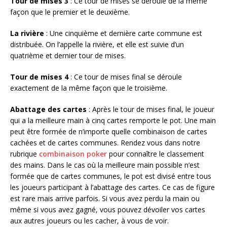
Tour de mises 3
: Ce tour de mises se déroule de la même
façon que le premier et le deuxième.
La rivière
: Une cinquième et dernière carte commune est
distribuée. On l’appelle la rivière, et elle est suivie d’un
quatrième et dernier tour de mises.
Tour de mises 4
: Ce tour de mises final se déroule
exactement de la même façon que le troisième.
Abattage des cartes
: Après le tour de mises final, le joueur
qui a la meilleure main à cinq cartes remporte le pot. Une main
peut être formée de n’importe quelle combinaison de cartes
cachées et de cartes communes. Rendez vous dans notre
rubrique
combinaison poker
pour connaître le classement
des mains. Dans le cas où la meilleure main possible n’est
formée que de cartes communes, le pot est divisé entre tous
les joueurs participant à l’abattage des cartes. Ce cas de figure
est rare mais arrive parfois. Si vous avez perdu la main ou
même si vous avez gagné, vous pouvez dévoiler vos cartes
aux autres joueurs ou les cacher, à vous de voir.