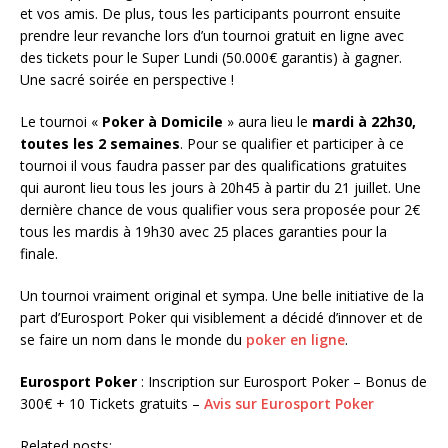
et vos amis. De plus, tous les participants pourront ensuite
prendre leur revanche lors d’un tournoi gratuit en ligne avec
des tickets pour le Super Lundi (50.000€ garantis) à gagner.
Une sacré soirée en perspective !
Le tournoi «
Poker à Domicile
» aura lieu le
mardi à 22h30,
toutes les 2 semaines
. Pour se qualifier et participer à ce
tournoi il vous faudra passer par des qualifications gratuites
qui auront lieu tous les jours à 20h45 à partir du 21 juillet. Une
dernière chance de vous qualifier vous sera proposée pour 2€
tous les mardis à 19h30 avec 25 places garanties pour la
finale.
Un tournoi vraiment original et sympa. Une belle initiative de la
part d’Eurosport Poker qui visiblement a décidé d’innover et de
se faire un nom dans le monde du
poker en ligne
.
Eurosport Poker
: Inscription sur Eurosport Poker – Bonus de
300€ + 10 Tickets gratuits –
Avis sur Eurosport Poker
Related posts: