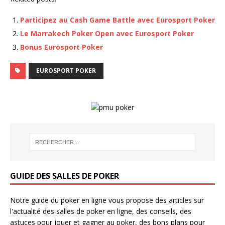
Participez au Cash Game Battle avec Eurosport Poker
Le Marrakech Poker Open avec Eurosport Poker
Bonus Eurosport Poker
EUROSPORT POKER
GUIDE DES SALLES DE POKER
Notre guide du
poker en ligne
vous propose des articles sur
l'actualité des
salles de poker en ligne
, des conseils, des
astuces pour jouer et gagner au poker, des bons plans pour