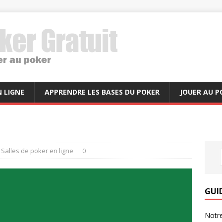
N LIGNE
APPRENDRE LES BASES DU POKER
JOUER AU 
Salles de poker en ligne
0
GUID
Notr