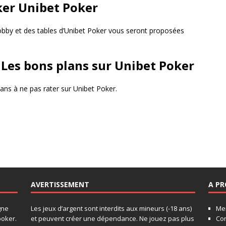
ker Unibet Poker
bobby et des tables d’Unibet Poker vous seront proposées
 Les bons plans sur Unibet Poker
ans à ne pas rater sur Unibet Poker.
AVERTISSEMENT
A P
gne
Les jeux d’argent sont interdits aux mineurs (-18 ans)
Men
poker.
et peuvent créer une dépendance. Ne jouez pas plus
Con