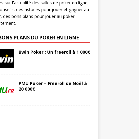
les sur l'actualité des
salles de poker en ligne
,
onseils, des astuces pour jouer et gagner au
, des bons plans pour
jouer au poker
itement
.
 BONS PLANS DU POKER EN LIGNE
Bwin Poker : Un freeroll à 1 000€
PMU Poker – Freeroll de Noël à
20 000€