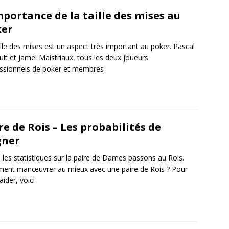
mportance de la taille des mises au
ker
ille des mises est un aspect très important au poker. Pascal
ult et Jamel Maistriaux, tous les deux joueurs
ssionnels de poker et membres
re de Rois – Les probabilités de
gner
 les statistiques sur la paire de Dames passons au Rois.
nt manœuvrer au mieux avec une paire de Rois ? Pour
aider, voici