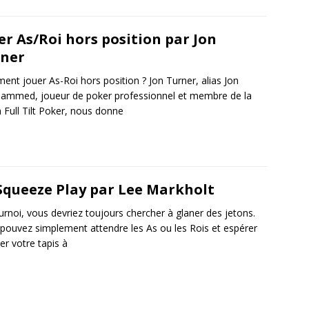
er As/Roi hors position par Jon
ner
nt jouer As-Roi hors position ? Jon Turner, alias Jon
jammed, joueur de poker professionnel et membre de la
Full Tilt Poker, nous donne
Squeeze Play par Lee Markholt
urnoi, vous devriez toujours chercher à glaner des jetons.
pouvez simplement attendre les As ou les Rois et espérer
er votre tapis à