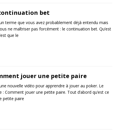
continuation bet
 un terme que vous avez probablement déjà entendu mais
ous ne maîtriser pas forcément : le continuation bet. Qu’est
’est que le
ment jouer une petite paire
 une nouvelle vidéo pour apprendre à jouer au poker. Le
 : Comment jouer une petite paire. Tout d’abord qu’est ce
e petite paire