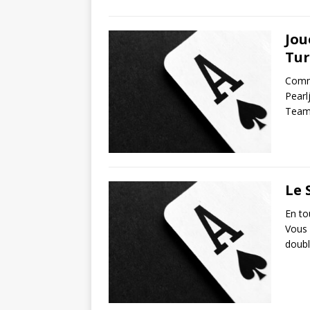
Jou
Tur
Comme
Pearl
Team 
Le 
En to
Vous 
doubl