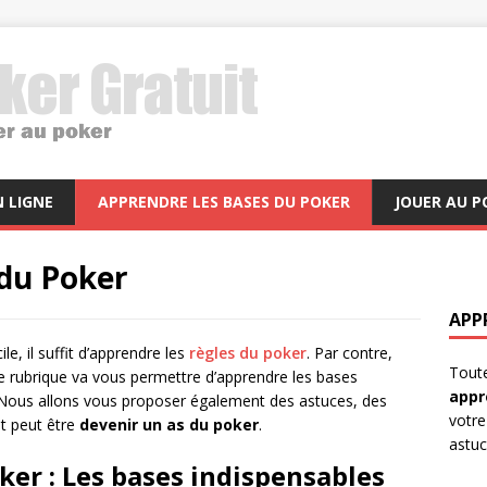
N LIGNE
APPRENDRE LES BASES DU POKER
JOUER AU 
 du Poker
APP
ile, il suffit d’apprendre les
règles du poker
. Par contre,
Toute
e rubrique va vous permettre d’apprendre les bases
appr
 Nous allons vous proposer également des astuces, des
votre
et peut être
devenir un as du poker
.
astuc
ker : Les bases indispensables