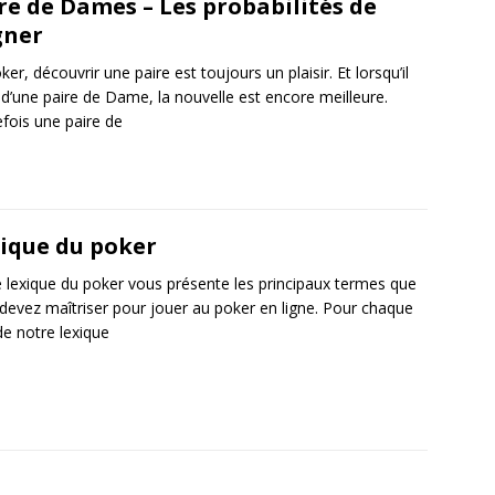
re de Dames – Les probabilités de
gner
ker, découvrir une paire est toujours un plaisir. Et lorsqu’il
t d’une paire de Dame, la nouvelle est encore meilleure.
fois une paire de
ique du poker
 lexique du poker vous présente les principaux termes que
devez maîtriser pour jouer au poker en ligne. Pour chaque
e notre lexique