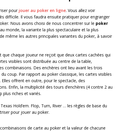
riser pour
jouer au poker en ligne
. Vous allez voir
ès difficile. Il vous faudra ensuite pratiquer pour engranger
poker. Nous avons choisi de nous concentrer sur le
poker
 au monde, la variante la plus spectaculaire et la plus
e même les autres principales variantes du poker, à savoir
t que chaque joueur ne reçoit que deux cartes cachées qui
es visibles sont distribuée au centre de la table,
s combinaisons. Des enchères ont lieu avant les trois
 du coup. Par rapport au poker classique, les cartes visibles
 Elles offrent en outre, pour le spectacle, des
s. Enfin, la multiplicité des tours d’enchères (4 contre 2 au
plus riches et variés.
 Texas Hold’em. Flop, Turn, River … les règles de base du
iser pour jouer au poker.
 combinaisons de carte au poker et la valeur de chacune